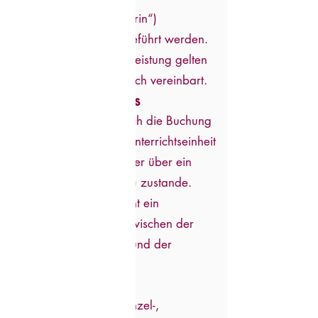
(im Folgenden „Anbieterin“)
angeboten und durchgeführt werden.
Mit der Buchung einer Leistung gelten
diese AGB als verbindlich vereinbart.
2. Vertragsabschluss
Der Vertrag kommt durch die Buchung
einer Coaching- oder Unterrichtseinheit
(schriftlich, mündlich oder über ein
Online-Buchungssystem) zustande.
Mit der Buchung entsteht ein
verbindlicher Vertrag zwischen der
Kundin / dem Kunden und der
Anbieterin.
3. Leistungen
Die Anbieterin bietet Einzel-,