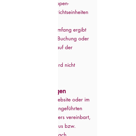
Kleingruppen- und Gruppen-
Coachings sowie Unterrichtseinheiten
an.
Der konkrete Leistungsumfang ergibt
sich aus der jeweiligen Buchung oder
Leistungsbeschreibung auf der
Website.
Ein bestimmter Erfolg wird nicht
geschuldet.
4. Preise und
Zahlungsbedingungen
Es gelten die auf der Website oder im
individuellen Angebot angeführten
Preise. Sofern nicht anders vereinbart,
ist das Honorar im Voraus bzw.
spätestens unmittelbar nach