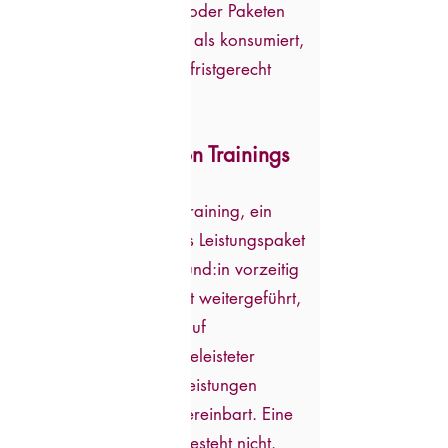
Bei gebuchten Blöcken oder Paketen
gilt die jeweilige Einheit als konsumiert,
wenn die Absage nicht fristgerecht
erfolgt.
6. Abbruch oder
Nichtfortsetzung von Trainings
/ Kursen / Paketen
Wird ein begonnenes Training, ein
Kurs oder ein gebuchtes Leistungspaket
auf Wunsch des/der Kund:in vorzeitig
abgebrochen oder nicht weitergeführt,
besteht kein Anspruch auf
Rückerstattung bereits geleisteter
Zahlungen. Gebuchte Leistungen
gelten als verbindlich vereinbart. Eine
Geld-zurück-Garantie besteht nicht.