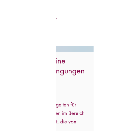
Allgemeine
Geschäftsbedingungen
1. Geltungsbereich
Diese Allgemeinen
Geschäftsbedingungen gelten für
sämtliche Dienstleistungen im Bereich
Coaching und Unterricht, die von
Helene Griesslehner