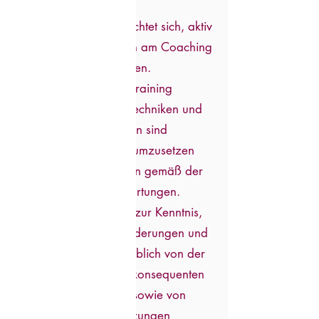
des/der Kund:in
Der/die Kund:in verpflichtet sich, aktiv
und eigenverantwortlich am Coaching
bzw. Training mitzuwirken.
Die im Coaching oder Training
vermittelten Übungen, Techniken und
Handlungsempfehlungen sind
eigenständig im Alltag umzusetzen
und regelmäßig zu üben gemäß der
eigenen Ziele und Erwartungen.
Der/die Kund:in nimmt zur Kenntnis,
dass nachhaltige Veränderungen und
Trainingserfolge maßgeblich von der
eigenen Mitarbeit, der konsequenten
Umsetzung der Inhalte sowie von
individuellen Voraussetzungen