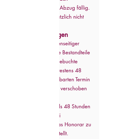
Rechnungslegung ohne Abzug fällig.
Alle Käufe sind grundsätzlich nicht
erstattungsfähig.
5. Stornobedingungen
Verlässlichkeit und gegenseitiger
Respekt sind wesentliche Bestandteile
der Zusammenarbeit. Gebuchte
Termine können bis spätestens 48
Stunden vor dem vereinbarten Termin
kostenfrei storniert oder verschoben
werden.
Bei Absagen weniger als 48 Stunden
vor dem Termin oder bei
Nichterscheinen wird das Honorar zu
100 % in Rechnung gestellt.