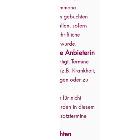
Nicht in Anspruch genommene
Einheiten innerhalb eines gebuchten
Pakets oder Blocks verfallen, sofern
keine anderslautende schriftliche
Vereinbarung getroffen wurde.
7. Rücktritt durch die Anbieterin
Die Anbieterin ist berechtigt, Termine
aus wichtigen Gründen (z.B. Krankheit,
höhere Gewalt) abzusagen oder zu
verschieben.
Bereits bezahlte Beträge für nicht
erbrachte Leistungen werden in diesem
Fall rückerstattet oder Ersatztermine
vereinbart.
8. Mitwirkungspflichten