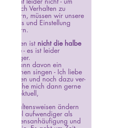
Stimmt leider nicht - um 
wirklich Verhalten zu 
ändern, müssen wir unsere 
Habits und Einstellung 
ändern. 
Wissen ist 
nicht die halbe 
Miete
 - es ist leider 
weniger. 
Ich kann davon ein 
Liedchen singen - Ich liebe 
Wissen und noch dazu ver-
zettliche mich dann gerne 
intellektuell,
Verhaltensweisen ändern 
ist viel aufwendiger als 
Wissensanhäufigung und 