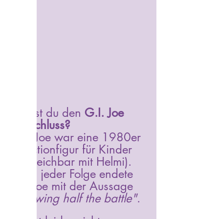
Kennst du den 
G.I. Joe 
Trugschluss?
Gi.I. Joe war eine 1980er 
TV-Actionfigur für Kinder 
(vergleichbar mit Helmi). 
Nach jeder Folge endete 
G.I. Joe mit der Aussage 
"Knowing half the battle"
. 