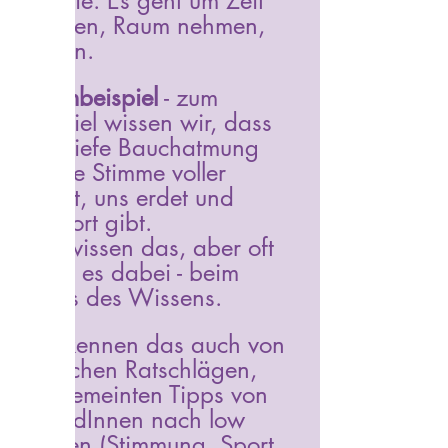
Theorie. Es geht um Zeit 
nehmen, Raum nehmen, 
spüren.
Stimmbeispiel
 - zum 
Beispiel wissen wir, dass 
eine tiefe Bauchatmung 
unsere Stimme voller 
macht, uns erdet und 
Support gibt.
Wir wissen das, aber oft 
bleibt es dabei - beim 
Status des Wissens.
Wir kennen das auch von 
ärztlichen Ratschlägen, 
gut gemeinten Tipps von 
FreundInnen nach low 
Phasen (Stimmung, Sport, 