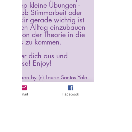
by step kleine Übungen - 
egal ob Stimmarbeit oder 
was dir gerade wichtig ist 
- in den Alltag einzubauen 
und von der Theorie in die 
Praxis zu kommen. 
Probier dich aus und 
wachse! Enjoy!
Inspiration by (c) Laurie Santos Yale 
University 
Email
Facebook
Alle ansehen