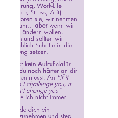
Ernährung, Work-Life 
Balance, Stress, Zeit). 
Wir hören sie, wir nehmen 
sie wahr... 
aber 
wenn wir 
etwas ändern wollen, 
dürfen und sollten wir 
tatsächlich Schritte in die 
Richtung setzen.
Das ist 
kein Aufruf
 dafür, 
dass du noch härter an dir 
arbeiten musst: An 
"if it 
doesn't challenge you, it 
doesn't change you"
glaube ich nicht immer. 
Ich lade dich ein 
wahrzunehmen und step 