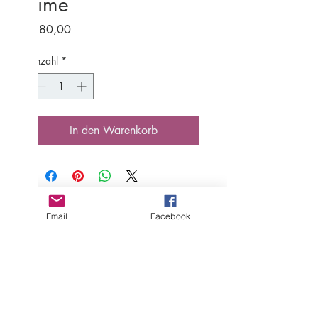
Time
Preis
€ 80,00
Anzahl
*
In den Warenkorb
Email
Facebook
Folge mir auf
Links
AGB
Impressum
Datenschutz