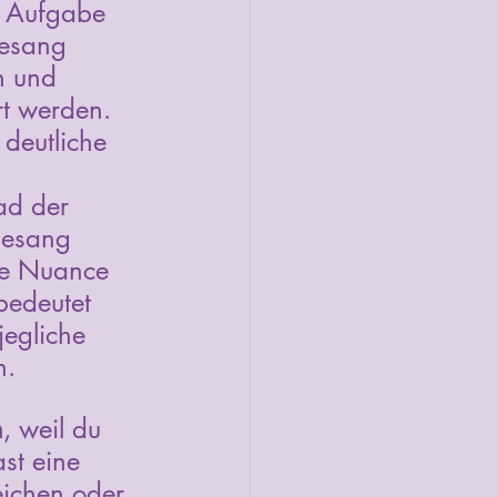
ne Aufgabe 
Gesang 
n und 
rt werden. 
 deutliche 
ad der 
Gesang 
ede Nuance 
bedeutet 
jegliche 
n.
n
, weil du 
st eine 
eichen oder 