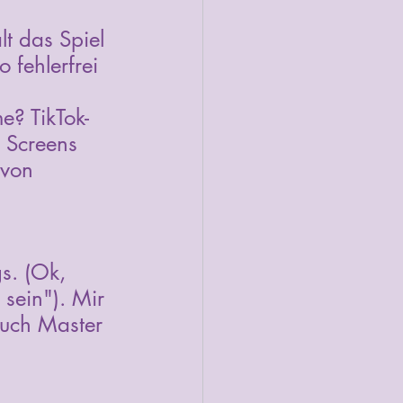
lt das Spiel 
 fehlerfrei 
e? TikTok-
 Screens 
 von 
s. (Ok, 
 sein"). Mir 
 auch Master 