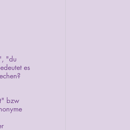
", "du 
edeutet es 
rechen? 
at" bzw 
ynonyme 
r 