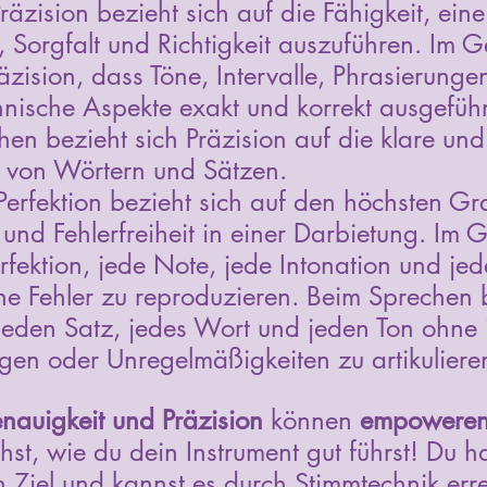
Präzision bezieht sich auf die Fähigkeit, ei
t, Sorgfalt und Richtigkeit auszuführen. Im 
äzision, dass Töne, Intervalle, Phrasierunge
nische Aspekte exakt und korrekt ausgefüh
en bezieht sich Präzision auf die klare und
n von Wörtern und Sätzen.
Perfektion bezieht sich auf den höchsten Gr
und Fehlerfreiheit in einer Darbietung. Im 
rfektion, jede Note, jede Intonation und j
he Fehler zu reproduzieren. Beim Sprechen 
 jeden Satz, jedes Wort und jeden Ton ohne 
en oder Unregelmäßigkeiten zu artikuliere
nauigkeit und Präzision
 können 
empowere
ehst, wie du dein Instrument gut führst! Du ha
n Ziel und kannst es durch Stimmtechnik err