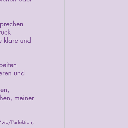
Sprechen 
uck 
e klare und 
beiten 
eren und 
sen, 
hen, meiner 
wb/Perfektion; 