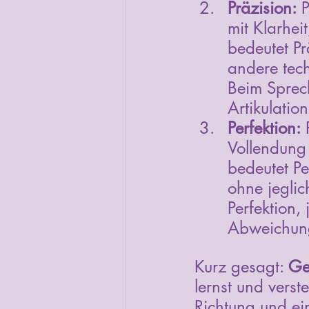
Präzision:
 
mit Klarhei
bedeutet Pr
andere tech
Beim Sprech
Artikulatio
Perfektion:
 
Vollendung 
bedeutet Pe
ohne jeglic
Perfektion,
Abweichung
Kurz gesagt: 
Ge
lernst und verst
Richtung und ei