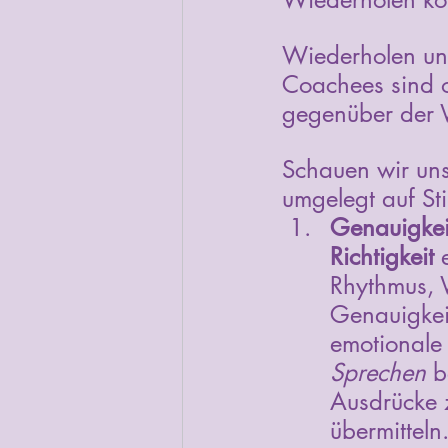
Wiederholen und
Coachees sind of
gegenüber der W
Schauen wir uns
umgelegt auf S
Genauigkei
Richtigkeit
 
Rhythmus, 
Genauigkeit
emotionale 
Sprechen
 b
Ausdrücke 
übermitteln