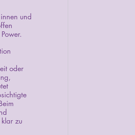
*innen und 
ffen 
 Power. 
tion 
eit oder 
ng, 
tet 
sichtigte 
 Beim 
nd 
klar zu 