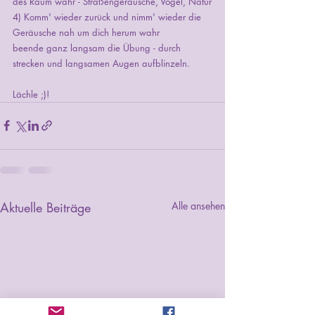
des Raum wahr - Straßengeräusche, Vögel, Natur
4) Komm' wieder zurück und nimm' wieder die 
Geräusche nah um dich herum wahr
beende ganz langsam die Übung - durch 
strecken und langsamen Augen aufblinzeln.
Lächle ;)!
Aktuelle Beiträge
Alle ansehen