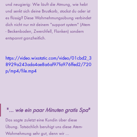
und neugierig: Wie läuft die Atmung, wie hebt 
und senkt sich deine Brustkorb, stockst du oder ist 
es flüssig? Diese Wahrnehmungsübung verbindet 
dich nicht nur mit deinem "support system" (Atem 
- Beckenboden, Zwerchfell, Flanken) sondern 
entspannt ganzheitlich. 
https://video.wixstatic.com/video/01cbd2_3
8929a243ada4ae8a6af97fa976ffed2/720
p/mp4/file.mp4
"
... wie ein paar Minuten gratis Spa
" 
Das sagte zuletzt eine Kundin über diese 
Übung. Tatsächlich beruhigt uns diese Atem-
Wahrnehmung sehr gut, denn wir ... 