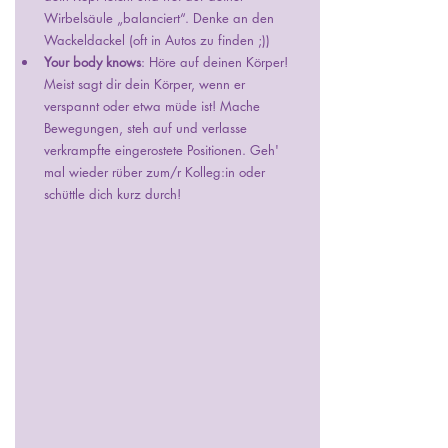
Wirbelsäule „balanciert“. Denke an den 
Wackeldackel (oft in Autos zu finden ;))
Your body knows
: Höre auf deinen Körper! 
Meist sagt dir dein Körper, wenn er 
verspannt oder etwa müde ist! Mache 
Bewegungen, steh auf und verlasse 
verkrampfte eingerostete Positionen. Geh' 
mal wieder rüber zum/r Kolleg:in oder 
schüttle dich kurz durch!