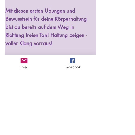
Mit diesen ersten Übungen und 
Bewusstsein für deine Körperhaltung 
bist du bereits auf dem Weg in 
Richtung freien Ton! Haltung zeigen - 
voller Klang vorraus!
Email
Facebook
Ausblick:
In Teil 2 schauen wir uns 5 Übungen an, die dir 
helfen, die Verbindung zwischen Haltung und 
Stimme aktiv zu spüren. 