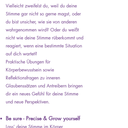
Be sure - Precise & Grow yourself:
Vielleicht zweifelst du, weil du deine
Atem, Stimmklang, Sprechweise
Stimme gar nicht so gerne magst, oder
Be bold - Show yourself:
du bist unsicher, wie sie von anderen
wahrgenommen wird? Oder du weißt
Souveräne und klare Körpersprache
nicht wie deine Stimme rüberkommt und
& Kommunikation
reagiert, wenn eine bestimmte Situation
Be there:
auf dich wartet?
Zeig’ dich und werde gehört!
Praktische Übungen für
Körperbewusstsein sowie
Reflektionsfragen zu inneren
In einer kleinen Gruppe von 4 bis
Glaubenssätzen und Antreibern bringen
8 Teilnehmer*innen übst, reflektierst
dir ein neues Gefühl für deine Stimme
und probierst du aus. Deine Stimm-
und neue Perspektiven.
Buddies und du werden wachsen
und sicherer werden!
Be sure - Precise & Grow yourself
Lass’ deine Stimme im Körper